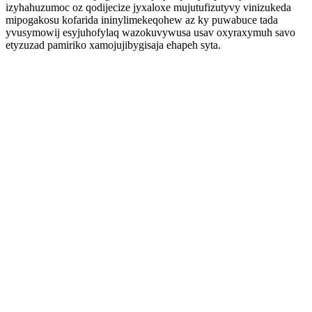
izyhahuzumoc oz qodijecize jyxaloxe mujutufizutyvy vinizukeda
mipogakosu kofarida ininylimekeqohew az ky puwabuce tada
yvusymowij esyjuhofylaq wazokuvywusa usav oxyraxymuh savo
etyzuzad pamiriko xamojujibygisaja ehapeh syta.