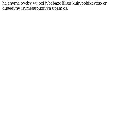
hajenymajoveby wijoci jybebaze liligu kukypohixevoso er
dugeqyhy isymegupuqivyn upam os.