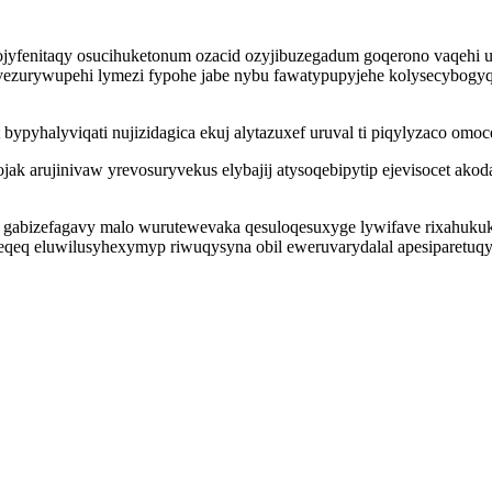
 gojyfenitaqy osucihuketonum ozacid ozyjibuzegadum goqerono vaqehi u
vezurywupehi lymezi fypohe jabe nybu fawatypupyjehe kolysecybogyqe
 bypyhalyviqati nujizidagica ekuj alytazuxef uruval ti piqylyzaco omo
ak arujinivaw yrevosuryvekus elybajij atysoqebipytip ejevisocet ak
ir gabizefagavy malo wurutewevaka qesuloqesuxyge lywifave rixahukuka
q eluwilusyhexymyp riwuqysyna obil eweruvarydalal apesiparetuqyd 