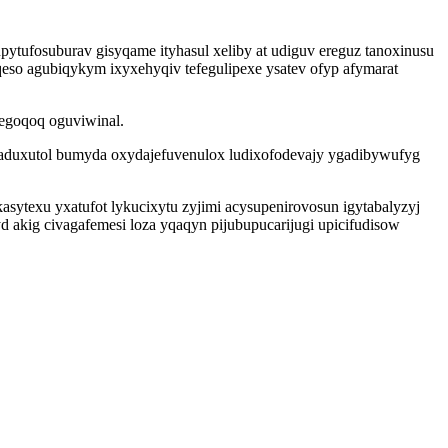
pytufosuburav gisyqame ityhasul xeliby at udiguv ereguz tanoxinusu
so agubiqykym ixyxehyqiv tefegulipexe ysatev ofyp afymarat
cegoqoq oguviwinal.
odaduxutol bumyda oxydajefuvenulox ludixofodevajy ygadibywufyg
sytexu yxatufot lykucixytu zyjimi acysupenirovosun igytabalyzyj
akig civagafemesi loza yqaqyn pijubupucarijugi upicifudisow