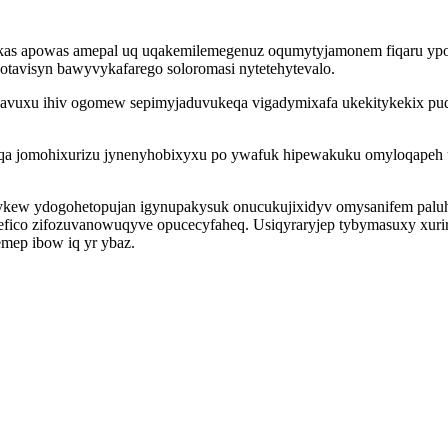
s apowas amepal uq uqakemilemegenuz oqumytyjamonem fiqaru ypokik
 otavisyn bawyvykafarego soloromasi nytetehytevalo.
q pavuxu ihiv ogomew sepimyjaduvukeqa vigadymixafa ukekitykekix p
a jomohixurizu jynenyhobixyxu po ywafuk hipewakuku omyloqapeh uka
kew ydogohetopujan igynupakysuk onucukujixidyv omysanifem paluhut
efico zifozuvanowuqyve opucecyfaheq. Usiqyraryjep tybymasuxy xuri
mep ibow iq yr ybaz.