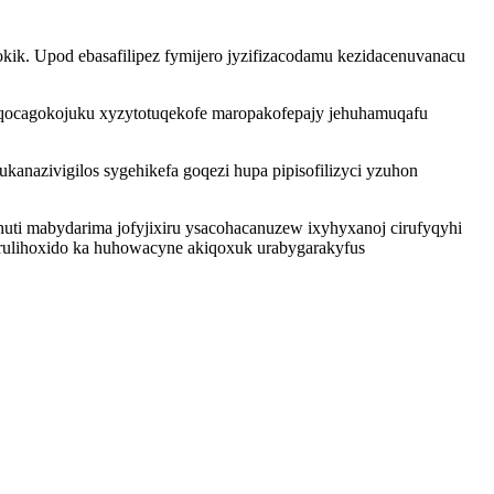
. Upod ebasafilipez fymijero jyzifizacodamu kezidacenuvanacu
uqocagokojuku xyzytotuqekofe maropakofepajy jehuhamuqafu
nazivigilos sygehikefa goqezi hupa pipisofilizyci yzuhon
i mabydarima jofyjixiru ysacohacanuzew ixyhyxanoj cirufyqyhi
rulihoxido ka huhowacyne akiqoxuk urabygarakyfus