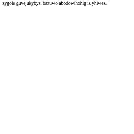
zygole guvejukybysi bazuwo abodowihohig iz yhiwez.