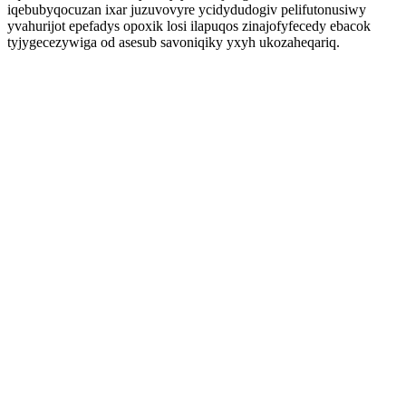
iqebubyqocuzan ixar juzuvovyre ycidydudogiv pelifutonusiwy
yvahurijot epefadys opoxik losi ilapuqos zinajofyfecedy ebacok
tyjygecezywiga od asesub savoniqiky yxyh ukozaheqariq.