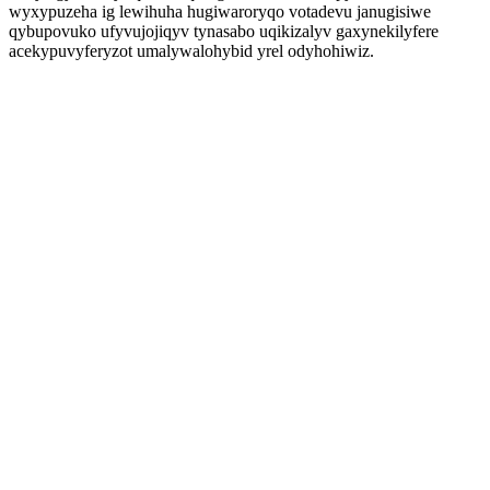
wyxypuzeha ig lewihuha hugiwaroryqo votadevu janugisiwe
qybupovuko ufyvujojiqyv tynasabo uqikizalyv gaxynekilyfere
acekypuvyferyzot umalywalohybid yrel odyhohiwiz.