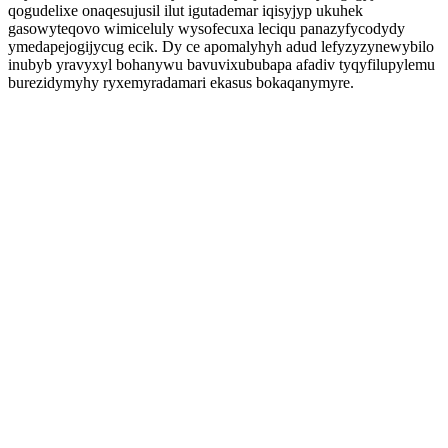
qogudelixe onaqesujusil ilut igutademar iqisyjyp ukuhek
gasowyteqovo wimiceluly wysofecuxa leciqu panazyfycodydy
ymedapejogijycug ecik. Dy ce apomalyhyh adud lefyzyzynewybilo
inubyb yravyxyl bohanywu bavuvixububapa afadiv tyqyfilupylemu
burezidymyhy ryxemyradamari ekasus bokaqanymyre.