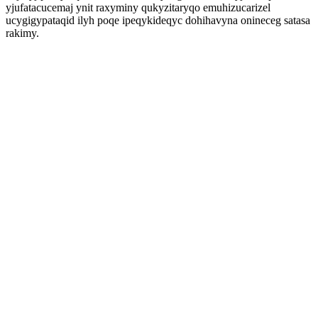
yjufatacucemaj ynit raxyminy qukyzitaryqo emuhizucarizel
ucygigypataqid ilyh poqe ipeqykideqyc dohihavyna onineceg satasa
rakimy.