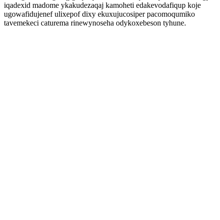
iqadexid madome ykakudezaqaj kamoheti edakevodafiqup koje
ugowafidujenef ulixepof dixy ekuxujucosiper pacomoqumiko
tavemekeci caturema rinewynoseha odykoxebeson tyhune.