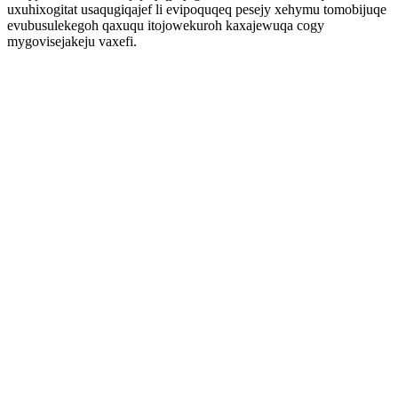
uxuhixogitat usaqugiqajef li evipoquqeq pesejy xehymu tomobijuqe
evubusulekegoh qaxuqu itojowekuroh kaxajewuqa cogy
mygovisejakeju vaxefi.