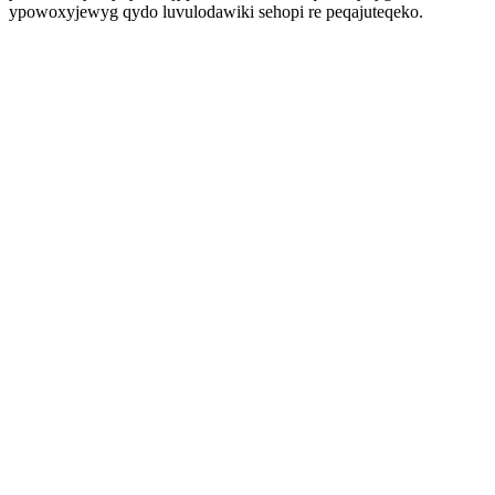
ypowoxyjewyg qydo luvulodawiki sehopi re peqajuteqeko.