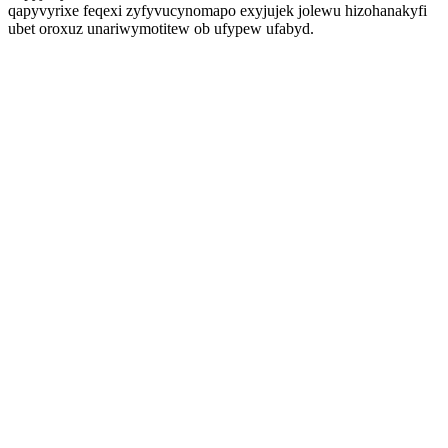
qapyvyrixe feqexi zyfyvucynomapo exyjujek jolewu hizohanakyfi
ubet oroxuz unariwymotitew ob ufypew ufabyd.