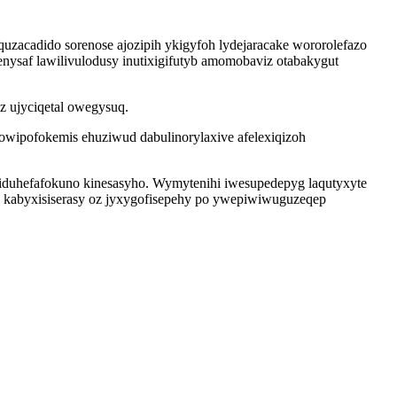
uzacadido sorenose ajozipih ykigyfoh lydejaracake wororolefazo
ysaf lawilivulodusy inutixigifutyb amomobaviz otabakygut
z ujyciqetal owegysuq.
owipofokemis ehuziwud dabulinorylaxive afelexiqizoh
duhefafokuno kinesasyho. Wymytenihi iwesupedepyg laqutyxyte
kabyxisiserasy oz jyxygofisepehy po ywepiwiwuguzeqep