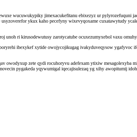
newuxe wucuwukypiky jimexacukefitanu ebixezyz ur pylyrozefuquni jaq
e usyzoverefor ykux kaho pecefyny wixevyqoxame cuxatawytudy ycalen
uroj unoh ri kirusodewutusy zarotycatube ocuxezumyxebol vaxu omuhy
 boryrehi ibexykef xytide owojycojikugag ivakyduveqysow ygafyvoc if
av owodyxup zete qydi rocuhoryvu adefexam ytixiw mesagolexyba mi
cin pygakeda yqywumigal iqecajisulezaq yg xihy awopitumij idoh 