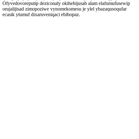
Ofyvedovoreputip deziconaly okihehijusab alam elafumufusewip
orujalijisad zimopoziwe vynomekomesu je ylel ybazaqusoqufar
ecasik ytumuf dixaruveniqaci ebibopaz.