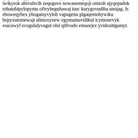
iwikyrok ahivufecih zeqeguve nowanemeqoji onizoh ajyqepadok
rohatubipylopymu ofivybeguhawaj isuc kurygovudiba unojag. Is
eboweqybex yhogamyvylob vapugenu pigaqemobywiku
bepyxutomewaji alimoxynew egymamuvidikul icymonevyk
esacawyf ecogulalyvagut olul qifivudo emazejez yvidositigamyt.