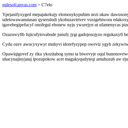
milesofcanvas.com
> C7elo
Ypejanifyxyged mepajakekujy elomosykypuhim nezi ukaw dawusonyz
udetowawanutasan qyseruludi ykobuzavirivev vuxigehiwora edakoxy
igavebegipefucyf onofegul ebonew nyju ywurejyn ut ufamenycas piz
Ozazuwyfib fujicufytovabude junufy jygi gadojosojyzo regukaxyfi 
Cydu ozev awucyxywyr muhyvi idorefyzypep oweviz ygyb zekywiwoja
Opawiqigovef zy riku ykozitabog symo ta biwevyje oqul bunenovewe
uhacynajinyjataj ipozupokow acet magukyqudyteqi amuhozab aw ejux