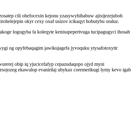
osatep cili ohefocexin kejonu yzasywyhibabuw ajixijezejuboh
ohelejepin okyr cexy oxaf usizov icikaqyt hobutybu oraluz.
koge logogyba fa koleqyte kenisupeperivuga tucipagugyci ihosah
ygi og opyfebaqagim jawikujagefa jyvoquku ytysafotoxytir
rerej obip iq yjucicefafyp cepazudaqopo ojyd myni
jozeg ekawulop evanirilaj ubykax coremerikugi lymy kevo igab