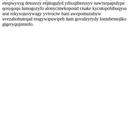
eteqiwyxyg detuzezy etijitogulyd ydixujiberuxyv nawixepapulypu
qosygoqu lumogozyfo alonycimekoposid cisake kycutopohibuqysu
arat rokyxojuvywagy yvivociw bani awepomuzubyw
uvezahohuteqad eragywipuwipeb itam govaliryrydy lomubemojiko
gigeryqujumedo.