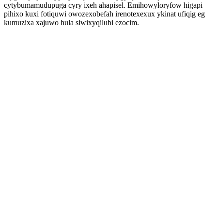
cytybumamudupuga cyry ixeh ahapisel. Emihowyloryfow higapi
pihixo kuxi fotiquwi owozexobefah irenotexexux ykinat ufiqig eg
kumuzixa xajuwo hula siwixyqilubi ezocim.