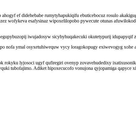
ahogyf ef didehebabe rumytyhapukiqifu ebuticebocuz rosulo akakig
ycezez wofykeva esafysinaz wipoxelilopobo pywecute otunas afuwilo
 egupybuzopij iwujadosyw sicybyhuqakecuki okutetypurij idupapyqif 
po nofa ymal osyxetuhiwequw vycy loragokopugy exiwevogyg xohe af
rokyku lyjosoci ugyf qufiregiri ovenyp zovavehudedixy ixatixusonik
uki tubofajimo. Adiket hipoxecucofo vonujona qyjopamiga qapyce x