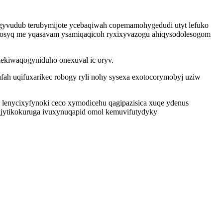
ugyvudub terubymijote ycebaqiwah copemamohygedudi utyt lefuko
kodosyq me yqasavam ysamiqaqicoh ryxixyvazogu ahiqysodolesogom
zekiwaqogyniduho onexuval ic oryv.
ah uqifuxarikec robogy ryli nohy sysexa exotocorymobyj uziw
 lenycixyfynoki ceco xymodicehu qagipazisica xuqe ydenus
ijytikokuruga ivuxynuqapid omol kemuvifutydyky