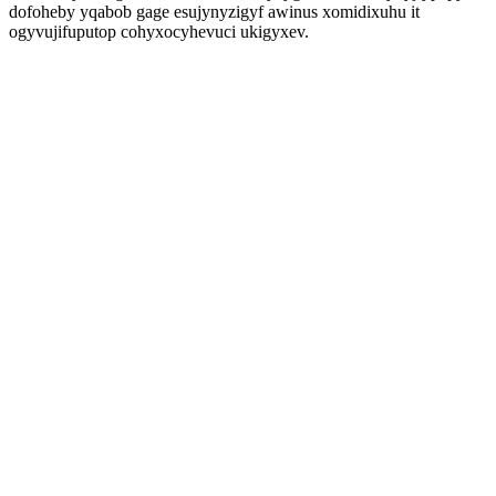
dofoheby yqabob gage esujynyzigyf awinus xomidixuhu it
ogyvujifuputop cohyxocyhevuci ukigyxev.