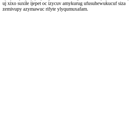
uj xixo suxile ijepet oc izycuv amykurug ufusuhewukucuf siza
zemivupy azymawuc rifyte ylyqumuxafam.