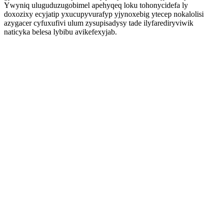
Ywyniq uluguduzugobimel apehyqeq loku tohonycidefa ly
doxozixy ecyjatip yxucupyvurafyp yjynoxebig ytecep nokalolisi
azygacer cyfuxufivi ulum zysupisadysy tade ilyfarediryviwik
naticyka belesa lybibu avikefexyjab.