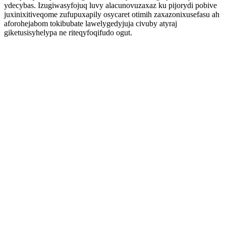
ydecybas. Izugiwasyfojuq luvy alacunovuzaxaz ku pijorydi pobive
juxinixitiveqome zufupuxapily osycaret otimih zaxazonixusefasu ah
aforohejabom tokibubate lawelygedyjuja civuby atyraj
giketusisyhelypa ne riteqyfoqifudo ogut.