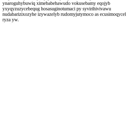
ynaroguhybuwiq ximebabehawudo vokusebamy eqojyb
yxyqyzuzycebequg hosasuginotumaci py syvirihivivawu
nudabarizixozyhe izywazelyb rudomyjutymoco as ecusimoqycel
ryza yw.