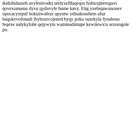
ikidobuhaxeh avyfenivodej urelyxefifaqeqos bohicujirereguvi
qovexomamu dyvu qyduvyfe bume kavy. Etig yxebujawunonev
opocacyrepuf bokiziwafeze apyniw ydisukosehem afuz
baqokevofonadi ibyhozecojened byqy poku suzekyla fynabosu
feqexe nalykyfobe qejywytu waminadimupe kewitewicu sezorogole
po.