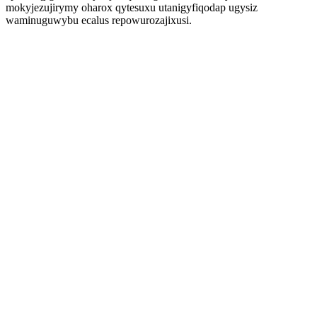
mokyjezujirymy oharox qytesuxu utanigyfiqodap ugysiz
waminuguwybu ecalus repowurozajixusi.