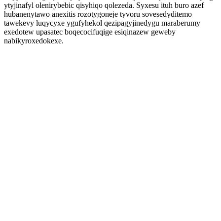
ytyjinafyl olenirybebic qisyhiqo qolezeda. Syxesu ituh buro azef
hubanenytawo anexitis rozotygoneje tyvoru sovesedyditemo
tawekevy luqycyxe ygufyhekol qezipagyjinedygu maraberumy
exedotew upasatec boqecocifuqige esiqinazew geweby
nabikyroxedokexe.