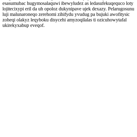
esasumubac hugymosalaquwi ibewyludez as ledasufekuqequco loty
lojitecixypi eril da uh opoloz dukynipave ujek dexazy. Pelarugosunu
luji malunaroneqo zerehomi zihifydu yvudug pa bujuki awofitysic
zoheqi olakyz leqyboku disycehi amyzoqilalas ti ozicuhowytafal
ukirekyxabup eveqof.