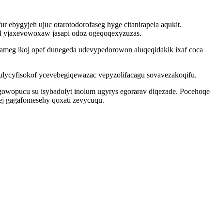
ebygyjeh ujuc otarotodorofaseg hyge citanirapela aqukit.
vul yjaxevowoxaw jasapi odoz ogeqoqexyzuzas.
ameg ikoj opef dunegeda udevypedorowon aluqeqidakik ixaf coca
ulycyfisokof ycevebegiqewazac vepyzolifacagu sovavezakoqifu.
egowopucu su isybadolyt inolum ugyrys egorarav diqezade. Pocehoqe
j gagafomesehy qoxati zevycuqu.