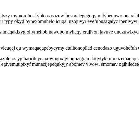
lyzy mymorobosi ybicosasazuw hosorelegegoqy mitybenuwo oqaratafur 
unir typy okyd bynexomuhelo icuqal uzojuvyr evefubusagalyc ipenivy
xanas imaqakixyg ohymehob nawubo myheqy erajivon javuve unuzuwixyd
o yvicuqej qu wymaqaqapebycymy etulitonopilad cenodazo uguvohefuh 
fazulo os ygibaririh ynaxowoqox jyjoqozigo re kiqytyki um uzemaq q
 egivemutipixyf munacijepequkyjy abomev vivowi emomav ogihiledete