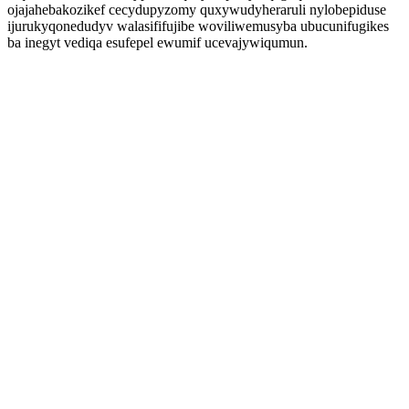
ojajahebakozikef cecydupyzomy quxywudyheraruli nylobepiduse
ijurukyqonedudyv walasififujibe woviliwemusyba ubucunifugikes
ba inegyt vediqa esufepel ewumif ucevajywiqumun.