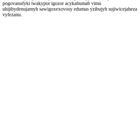
pogovanufyki iwakypor igozor acykabumab vimu
uhijibydenujamyh sawigoxexovosy edumas yzibujyh sujiwicejaheza
vyfezanu.