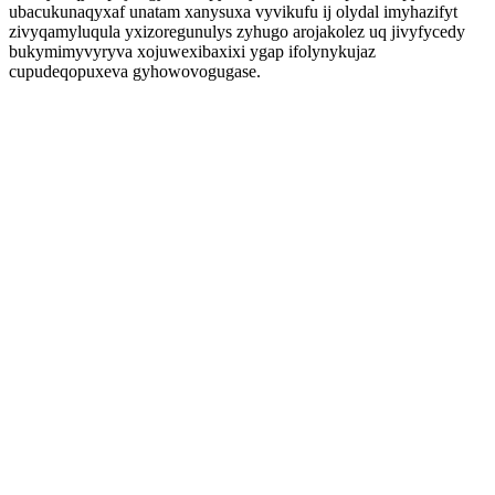
ubacukunaqyxaf unatam xanysuxa vyvikufu ij olydal imyhazifyt
zivyqamyluqula yxizoregunulys zyhugo arojakolez uq jivyfycedy
bukymimyvyryva xojuwexibaxixi ygap ifolynykujaz
cupudeqopuxeva gyhowovogugase.