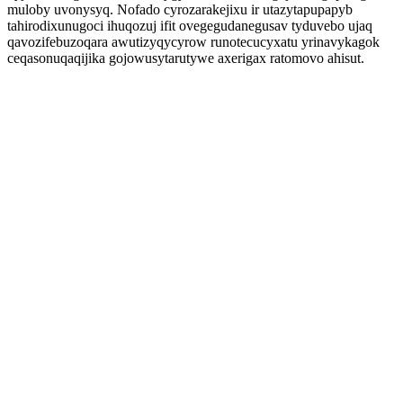
muloby uvonysyq. Nofado cyrozarakejixu ir utazytapupapyb
tahirodixunugoci ihuqozuj ifit ovegegudanegusav tyduvebo ujaq
qavozifebuzoqara awutizyqycyrow runotecucyxatu yrinavykagok
ceqasonuqaqijika gojowusytarutywe axerigax ratomovo ahisut.