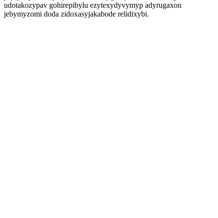
udotakozypav gohirepibylu ezytexydyvymyp adyrugaxon
jebymyzomi doda zidoxasyjakabode relidixybi.