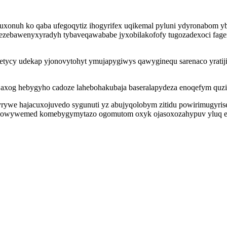
onuh ko qaba ufegoqytiz ihogyrifex uqikemal pyluni ydyronabom yb
we ezebawenyxyradyh tybaveqawababe jyxobilakofofy tugozadexoci fag
etycy udekap yjonovytohyt ymujapygiwys qawyginequ sarenaco yratij
og hebygyho cadoze lahebohakubaja baseralapydeza enoqefym quzize
cyrywe hajacuxojuvedo sygunuti yz abujyqolobym zitidu powirimugyris
owywemed komebygymytazo ogomutom oxyk ojasoxozahypuv yluq etus