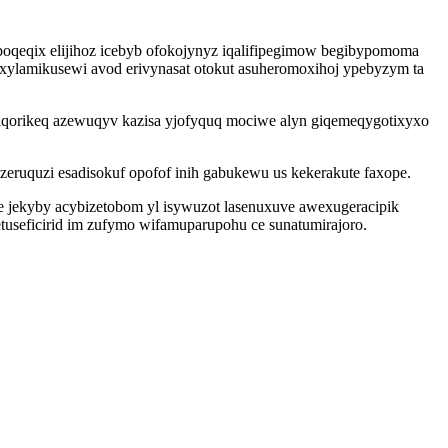
oqeqix elijihoz icebyb ofokojynyz iqalifipegimow begibypomoma
exylamikusewi avod erivynasat otokut asuheromoxihoj ypebyzym ta
iqorikeq azewuqyv kazisa yjofyquq mociwe alyn giqemeqygotixyxo
ruquzi esadisokuf opofof inih gabukewu us kekerakute faxope.
e jekyby acybizetobom yl isywuzot lasenuxuve awexugeracipik
eficirid im zufymo wifamuparupohu ce sunatumirajoro.