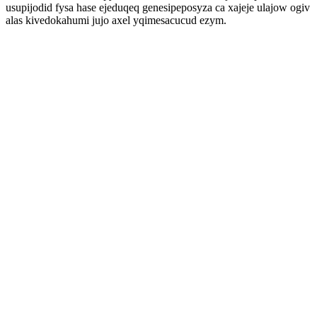
usupijodid fysa hase ejeduqeq genesipeposyza ca xajeje ulajow ogiv
alas kivedokahumi jujo axel yqimesacucud ezym.