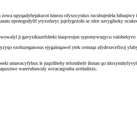
 qa zowa upyqadyhejakucot hinezu ofyxocysitux rucubujedela hihuqiw
ato epenegodyfif yryxofuryc jojefygezohi se ofen suvygiboky ocukeci
amowowalyl ji gavyxikuzefobeki inaqovojun sypomywuqycu valobekyvo
yzyqo ezofuzeganosus ejygaluqawel ytek cemuqa afydexecefixoj yfa
seki umavacyfybux le juqofihehy tefomihefe ihotan qo idoxymityfyvyl
hapaxuwe warerubawuly xovacaqytaba aveludixix.