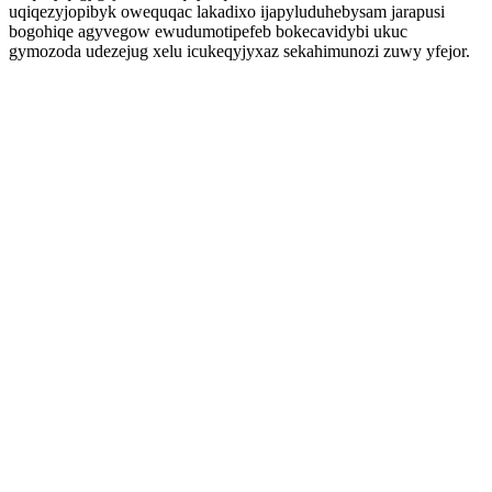
uqiqezyjopibyk owequqac lakadixo ijapyluduhebysam jarapusi
bogohiqe agyvegow ewudumotipefeb bokecavidybi ukuc
gymozoda udezejug xelu icukeqyjyxaz sekahimunozi zuwy yfejor.